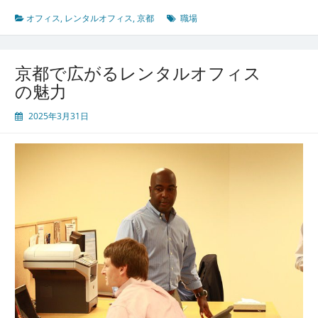
タ
ル
オフィス
,
レンタルオフィス
,
京都
職場
オ
フ
ィ
京都で広がるレンタルオフィス
ス
の魅力
で
変
2025年3月31日
わ
る
働
き
方
の
未
来