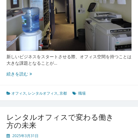
新しいビジネスをスタートさせる際、オフィス空間を持つことは
大きな課題となることが…
レ
続きを読む
ン
タ
ル
オフィス
,
レンタルオフィス
,
京都
職場
オ
フ
ィ
レンタルオフィスで変わる働き
ス
方の未来
で
未
2025年3月31日