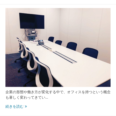
来
を
つ
か
む
方
法
企業の形態や働き方が変化する中で、オフィスを持つという概念
も著しく変わってきてい…
レ
続きを読む
ン